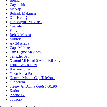
İşlemci
Çaydanlık
Kanguru ve Taşıma Ürünleri
Matkap
Bulaşık Makinesi
Ofis Koltuğu
Bebek Bakım Çantası
Para Sayma Makinesi
Nescafe
Bebek Banyo ve Tuvalet Eğitimi
Fairy
Bebek Masası
Bebek Arabaları ve Aksesuarları
Mustela
Akülü Araba
Çapa Makinesi
Bebek Bakım ve Sağlık
Çim Biçme Makinesi
Temizlik Seti
Dolar Ürün Kategorisi
Xiaomi Mi Band 5 Akıllı Bileklik
Prima Bebek Bezi
TÜM KATEGORILERIMIZ
Hastane Çıkışı
Yazar Kasa Pos
General Mobile Cep Telefonu
Sudocrem
Sleepy Alt Açma Örtüsü 60x90
Kadın
iphone 12
oyuncak