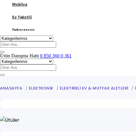
Mobilya
Ev Tekstili
Dekorasyon
Banyo
Giyim & Aksesuar
Ürün Danışma Hattı
0 850 360 0 361
Kadın
Ütüler
Erkek
ANASAYFA
/
ELEKTRONIK
/
ELEKTRIKLI EV & MUTFAK ALETLERI
/
Çocuk Giyim Ürünleri ve Kıyafetleri
Ayakkabı Bakım Koruma Malzemeleri
Bavul & Valiz
Kozmetik & Kişisel Bakım