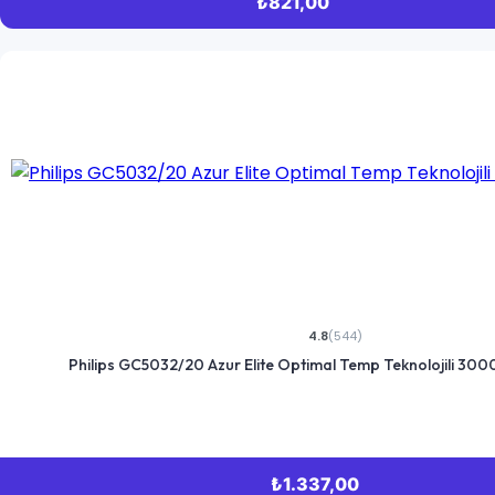
₺821,00
Takı & Gözlük & Saat
Takı
Mücevher ve Değerli Taş
Saat
Gözlük
Ziynet ve Külçe Altın
Gümüş
4.8
(544)
Yapı Market & Bahçe
Philips GC5032/20 Azur Elite Optimal Temp Teknolojili 300
Elektrikli El Aletleri
El Aletleri
₺1.337,00
Aydınlatma