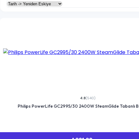
Kozmetik
Kişisel Bakım
Sağlık
Pet Shop
Köpek
Kedi
Balık
4.8
(540)
Hamster & Tavşan
Philips PowerLife GC2995/30 2400W SteamGlide Tabanlı Bu
Kaplumbağa
Kuş