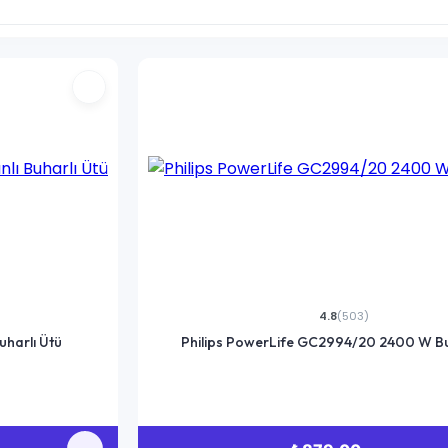
4.8
(503)
harlı Ütü
Philips PowerLife GC2994/20 2400 W Bu