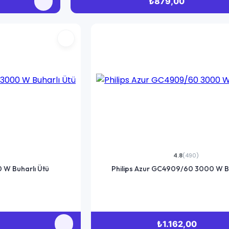
₺879,00
4.8
(490)
0 W Buharlı Ütü
Philips Azur GC4909/60 3000 W Bu
₺1.162,00