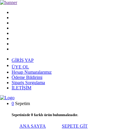
GİRİŞ YAP
ÜYE OL
Hesap Numaralarımız
Ödeme Bildirimi
Sipariş Sorgulama
İLETİŞİM
0
Sepetim
Sepetinizde
0
farklı ürün bulunmaktadır.
ANA SAYFA
SEPETE GİT