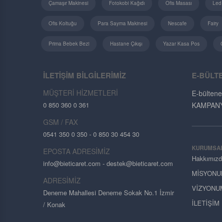
Çamaşır Makinesi
Fotokobi Kağıdı
Ofis Masası
Led
Ofis Koltuğu
Para Sayma Makinesi
Nescafe
Fairy
Prima Bebek Bezi
Hastane Çıkışı
Yazar Kasa Pos
İLETİŞİM BİLGİLERİMİZ
E-BÜLT
MÜŞTERİ HİZMETLERİ
E-bültene
0 850 360 0 361
KAMPANYAL
GSM / FAX
0541 350 0 350 - 0 850 30 454 30
KURUMSA
EPOSTA ADRESİMİZ
Hakkımız
info@bieticaret.com
- destek@bieticaret.com
MİSYONU
ADRESİMİZ
VİZYONU
Deneme Mahallesi Deneme Sokak No.1 İzmir
İLETİŞİM
/ Konak