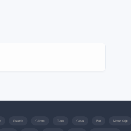
m
Swatch
Gillette
Tunik
Casio
Bot
Motor Yağı