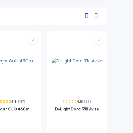
4.8
(547)
4.8
(883)
gar Gülü 46Cm
D-Light Dora 3'lü Avize