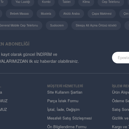
 Tv
Yaz Lastiği
Kombi
Tablet
Klima
Cep Telefonu
Bebek Masası
Mustela
Akülü Araba
Çapa Makinesi
Çim
General Mobile Cep Telefonu
Sudocrem
Sleepy Alt Açma Örtüsü 60x90
EN ABONELİĞİ
 kayıt olarak güncel İNDİRİM ve
ARIMIZDAN ilk siz haberdar olabilirsiniz.
L
MÜŞTERI HIZMETLERI
İŞLEM RE
da
Site Kullanım Şartları
Ürün Alış
MUZ
Parça İstek Formu
Ödeme Se
MUZ
İptal, İade, Değişim
Satış Sonr
Mesafeli Satış Sözleşmesi
Gizlilik v
Ön Bilgilendirme Formu
Kargo ve T