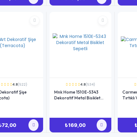
4.8
(522)
4.8
(534)
Dekoratif Şişe
Mnk Home 1510E-5343
Carmen
cota)
Dekoratif Metal Bisiklet
Tırtıklı
Sepetli
₺72,00
₺169,00