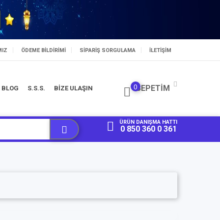
MIZ
ÖDEME BILDIRIMI
SIPARIŞ SORGULAMA
İLETİŞİM
0
SEPETIM
BLOG
S.S.S.
BİZE ULAŞIN
ÜRÜN DANIŞMA HATTI
0 850 360 0 361