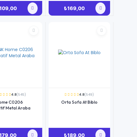
109,00
₺169,00
4.8
(545)
4.8
(549)
ome C0206
Orta Sofa At Biblo
tif Metal Araba
179,00
₺189,00