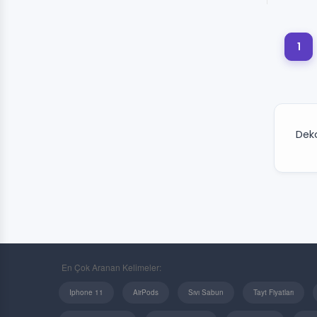
1
Dek
En Çok Aranan Kelimeler:
Iphone 11
AirPods
Sıvı Sabun
Tayt Fiyatları