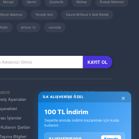
Mangal
İşlemci
Çaydanlık
Matkap
Bulaşık Makinesi
 Biçme Makinesi
Temizlik Seti
Xiaomi Mi Band 5 Akıllı Bileklik
Kadın
iphone 12
oyuncak
KAYIT OL
HBERİ
POPÜLER KATEGORİLER
×
İLK ALIŞVERİŞE ÖZEL
veriş Aşamaları
Elektronik
çenekleri
Ev Dekorasyon
100 TL İndirim
ası İşlemler
Giyim & Aksesuar
Sepette anında indirim kazanmak için kodu
kullanın:
e Kullanım Şartları
Kozmetik & Kişisel Bakım
aşıma Bilgileri
Pet Shop
ALISVERIS100
Kopyala