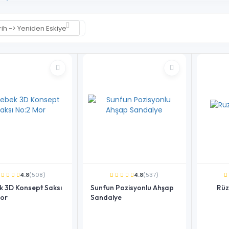
rih -> Yeniden Eskiye
4.8
(508)
4.8
(537)
k 3D Konsept Saksı
Sunfun Pozisyonlu Ahşap
Rüz
or
Sandalye