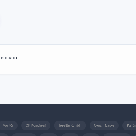
orasyon
Monitör
Çift Kombinleri
Tesettür Kombin
Cerrahi Maske
Parfü