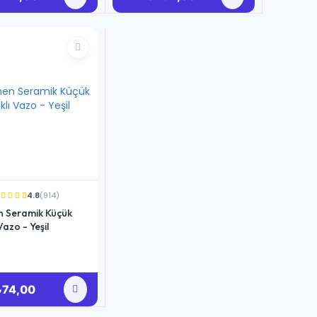
4.8
(914)
 Seramik Küçük
 Vazo - Yeşil
₺74,00