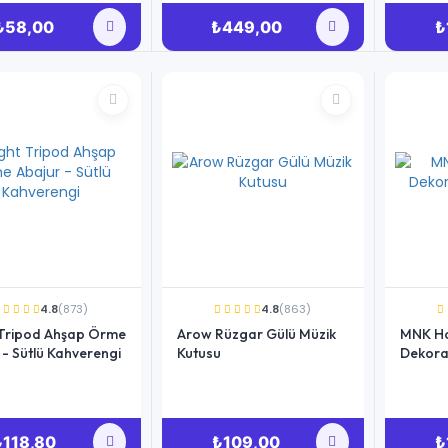
₺58,00
₺449,00
₺
4.8
(873)
4.8
(863)
 Tripod Ahşap Örme
Arow Rüzgar Gülü Müzik
MNK H
 - Sütlü Kahverengi
Kutusu
Dekora
₺118,80
₺109,00
₺