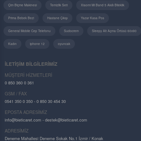
Çim Biçme Makinesi
Temizlik Seti
Xiaomi Mi Band 5 Akıllı Bileklik
Prima Bebek Bezi
Hastane Çıkışı
Yazar Kasa Pos
General Mobile Cep Telefonu
Sudocrem
Sleepy Alt Açma Örtüsü 60x90
Kadın
iphone 12
oyuncak
İLETİŞİM BİLGİLERİMİZ
MÜŞTERİ HİZMETLERİ
0 850 360 0 361
GSM / FAX
0541 350 0 350 - 0 850 30 454 30
EPOSTA ADRESİMİZ
info@bieticaret.com
- destek@bieticaret.com
ADRESİMİZ
Deneme Mahallesi Deneme Sokak No.1 İzmir / Konak