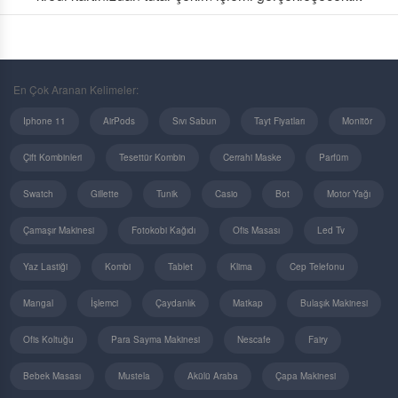
En Çok Aranan Kelimeler:
Iphone 11
AirPods
Sıvı Sabun
Tayt Fiyatları
Monitör
Çift Kombinleri
Tesettür Kombin
Cerrahi Maske
Parfüm
Swatch
Gillette
Tunik
Casio
Bot
Motor Yağı
Çamaşır Makinesi
Fotokobi Kağıdı
Ofis Masası
Led Tv
Yaz Lastiği
Kombi
Tablet
Klima
Cep Telefonu
Mangal
İşlemci
Çaydanlık
Matkap
Bulaşık Makinesi
Ofis Koltuğu
Para Sayma Makinesi
Nescafe
Fairy
Bebek Masası
Mustela
Akülü Araba
Çapa Makinesi