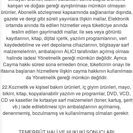
karışan ve doğası gereği ayrıştırılması mümkün olmayan
ürünler, Abonelik sözleşmesi kapsamında sağlananlar dışında,
gazete ve dergi gibi süreli yayınlara ilişkin mallar, Elektronik
ortamda anında ifa edilen hizmetler veya tüketiciye anında
teslim edilen gayrimaddi mallar, ile ses veya görüntü
kayıtlarının, kitap, dijital içerik, yazılım programlarının, veri
kaydedebilme ve veri depolama cihazlarının, bilgisayar sarf
malzemelerinin, ambalajının ALICI tarafından açılmış olması
halinde iadesi Yönetmelik gereği mümkün değildir. Ayrıca
Cayma hakkı süresi sona ermeden önce, tüketicinin onayı ile
ifasına başlanan hizmetlere ilişkin cayma hakkının kullanılması
da Yönetmelik gereği mümkün değildir.
22.Kozmetik ve kişisel bakım ürünleri, iç giyim ürünleri, mayo,
bikini, kitap, kopyalanabilir yazılım ve programlar, DVD, VCD,
CD ve kasetler ile kırtasiye sarf malzemeleri (toner, kartuş, şerit
vb.) iade edilebilmesi için ambalajlarının açılmamış,
denenmemiş, bozulmamış ve kullanılmamış olmaları gerekir.
TEMERRÜT HALİ VE HUKUKİ SONUÇLARI