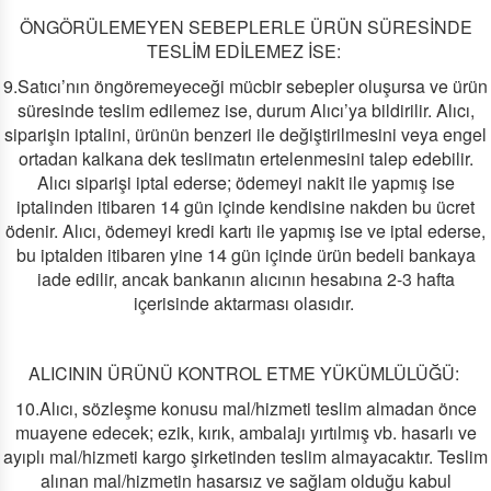
ÖNGÖRÜLEMEYEN SEBEPLERLE ÜRÜN SÜRESİNDE
TESLİM EDİLEMEZ İSE:
9.Satıcı’nın öngöremeyeceği mücbir sebepler oluşursa ve ürün
süresinde teslim edilemez ise, durum Alıcı’ya bildirilir. Alıcı,
siparişin iptalini, ürünün benzeri ile değiştirilmesini veya engel
ortadan kalkana dek teslimatın ertelenmesini talep edebilir.
Alıcı siparişi iptal ederse; ödemeyi nakit ile yapmış ise
iptalinden itibaren 14 gün içinde kendisine nakden bu ücret
ödenir. Alıcı, ödemeyi kredi kartı ile yapmış ise ve iptal ederse,
bu iptalden itibaren yine 14 gün içinde ürün bedeli bankaya
iade edilir, ancak bankanın alıcının hesabına 2-3 hafta
içerisinde aktarması olasıdır.
ALICININ ÜRÜNÜ KONTROL ETME YÜKÜMLÜLÜĞÜ:
10.Alıcı, sözleşme konusu mal/hizmeti teslim almadan önce
muayene edecek; ezik, kırık, ambalajı yırtılmış vb. hasarlı ve
ayıplı mal/hizmeti kargo şirketinden teslim almayacaktır. Teslim
alınan mal/hizmetin hasarsız ve sağlam olduğu kabul