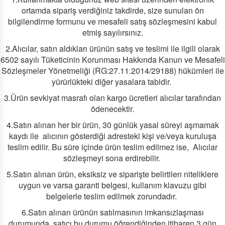
ortamda sipariş verdiğiniz takdirde, size sunulan ön
bilgilendirme formunu ve mesafeli satış sözleşmesini kabul
etmiş sayılırsınız.
2.Alıcılar, satın aldıkları ürünün satış ve teslimi ile ilgili olarak
6502 sayılı Tüketicinin Korunması Hakkında Kanun ve Mesafeli
Sözleşmeler Yönetmeliği (RG:27.11.2014/29188) hükümleri ile
yürürlükteki diğer yasalara tabidir.
3.Ürün sevkiyat masrafı olan kargo ücretleri alıcılar tarafından
ödenecektir.
4.Satın alınan her bir ürün, 30 günlük yasal süreyi aşmamak
kaydı ile alıcının gösterdiği adresteki kişi ve/veya kuruluşa
teslim edilir. Bu süre içinde ürün teslim edilmez ise, Alıcılar
sözleşmeyi sona erdirebilir.
5.Satın alınan ürün, eksiksiz ve siparişte belirtilen niteliklere
uygun ve varsa garanti belgesi, kullanım klavuzu gibi
belgelerle teslim edilmek zorundadır.
6.Satın alınan ürünün satılmasının imkansızlaşması
durumunda, satıcı bu durumu öğrendiğinden itibaren 3 gün