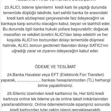
23.ALICI, ödeme işlemlerini kredi kartı ile yaptığı durumda
temerrüde düştüğü takdirde, kart sahibi banka ile arasındaki
kredi kartı sözleşmesi çerçevesinde faiz ödeyeceğini ve
bankaya karşı sorumlu olacağını kabul, beyan ve taahhüt eder.
Bu durumda ilgili banka hukuki yollara başvurabilir; doğacak
masrafları ve vekâlet ücretini ALICI’dan talep edebilir ve her
koşulda ALICI’nın borcundan dolayı temerrüde düşmesi
halinde, ALICI, borcun gecikmeli ifasından dolayı SATICI’nın
uğradığı zarar ve ziyanını ödeyeceğini kabul eder.
ÖDEME VE TESLİMAT
24.Banka Havalesi veya EFT (Elektronik Fon Transferi)
yaparak, ............, ........., bankası hesaplarımızdan (TL) herhangi
birine yapabilirsiniz.
25.Sitemiz üzerinden kredi kartlarınız ile, Her türlü kredi
kartınıza online tek ödeme ya da online taksit imkânlarından
yararlanabilirsiniz. Online ödemelerinizde siparişiniz sonunda
kredi kartınızdan tutar çekim işlemi gerçekleşecektir.