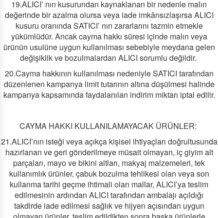
19.ALICI’ nın kusurundan kaynaklanan bir nedenle malın
değerinde bir azalma olursa veya iade imkânsızlaşırsa ALICI
kusuru oranında SATICI’ nın zararlarını tazmin etmekle
yükümlüdür. Ancak cayma hakkı süresi içinde malın veya
ürünün usulüne uygun kullanılması sebebiyle meydana gelen
değişiklik ve bozulmalardan ALICI sorumlu değildir.
20.Cayma hakkının kullanılması nedeniyle SATICI tarafından
düzenlenen kampanya limit tutarının altına düşülmesi halinde
kampanya kapsamında faydalanılan indirim miktarı iptal edilir.
CAYMA HAKKI KULLANILAMAYACAK ÜRÜNLER:
21.ALICI’nın isteği veya açıkça kişisel ihtiyaçları doğrultusunda
hazırlanan ve geri gönderilmeye müsait olmayan, iç giyim alt
parçaları, mayo ve bikini altları, makyaj malzemeleri, tek
kullanımlık ürünler, çabuk bozulma tehlikesi olan veya son
kullanma tarihi geçme ihtimali olan mallar, ALICI’ya teslim
edilmesinin ardından ALICI tarafından ambalajı açıldığı
takdirde iade edilmesi sağlık ve hijyen açısından uygun
olmayan ürünler, teslim edildikten sonra başka ürünlerle