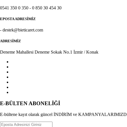
Anne & Bebek & Oyuncak
0541 350 0 350 - 0 850 30 454 30
Hamilelik ve Annelik
EPOSTA ADRESİMİZ
Bebek Oyuncak
- destek@bieticaret.com
ADRESİMİZ
Oto Koltuğu & Ana Kucağı
Deneme Mahallesi Deneme Sokak No.1 İzmir / Konak
Bebek Bezi & Islak Mendil
Bebek Giyim
Bebek Güvenliği
Bebek Maması
Biberon, Emzik ve Aksesuarları
E-BÜLTEN ABONELİĞİ
Bebek Odası & Mobilya
E-bültene kayıt olarak güncel İNDİRİM ve KAMPANYALARIMIZDAN il
Beslenme Gereçleri