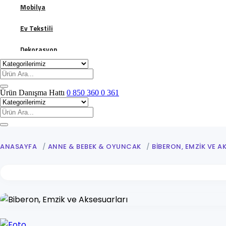
Mobilya
Ev Tekstili
Dekorasyon
Banyo
Giyim & Aksesuar
Ürün Danışma Hattı
0 850 360 0 361
Kadın
Biberon, Emzik ve Aksesuarları
Erkek
ANASAYFA
/
ANNE & BEBEK & OYUNCAK
/
BIBERON, EMZIK VE A
Çocuk Giyim Ürünleri ve Kıyafetleri
Ayakkabı Bakım Koruma Malzemeleri
Bavul & Valiz
Kozmetik & Kişisel Bakım