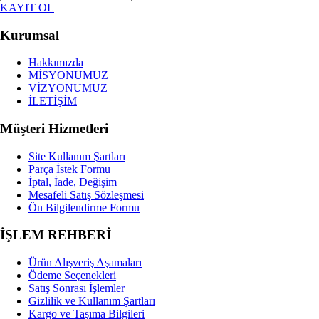
KAYIT OL
Kanguru ve Taşıma Ürünleri
Kurumsal
Bebek Bakım Çantası
Hakkımızda
MİSYONUMUZ
Bebek Banyo ve Tuvalet Eğitimi
VİZYONUMUZ
İLETİŞİM
Bebek Arabaları ve Aksesuarları
Müşteri Hizmetleri
Bebek Bakım ve Sağlık
Site Kullanım Şartları
Parça İstek Formu
Dolar Ürün Kategorisi
İptal, İade, Değişim
Mesafeli Satış Sözleşmesi
TÜM KATEGORILERIMIZ
Ön Bilgilendirme Formu
İŞLEM REHBERİ
Ürün Alışveriş Aşamaları
Ödeme Seçenekleri
Satış Sonrası İşlemler
Gizlilik ve Kullanım Şartları
Kargo ve Taşıma Bilgileri