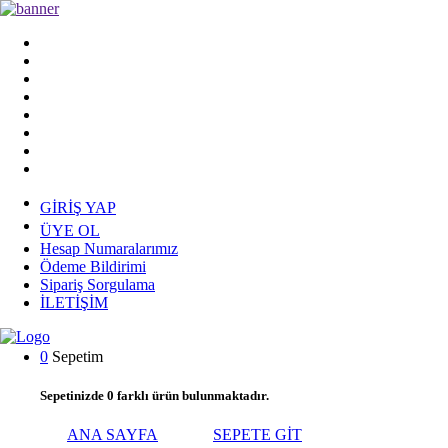
GİRİŞ YAP
ÜYE OL
Hesap Numaralarımız
Ödeme Bildirimi
Sipariş Sorgulama
İLETİŞİM
0
Sepetim
Sepetinizde
0
farklı ürün bulunmaktadır.
ANA SAYFA
SEPETE GİT