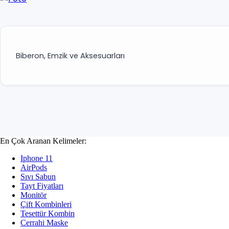
Kozmetik
Kişisel Bakım
Biberon, Emzik ve Aksesuarları
Sağlık
Pet Shop
Köpek
Kedi
En Çok Aranan Kelimeler:
Balık
Iphone 11
AirPods
Hamster & Tavşan
Sıvı Sabun
Tayt Fiyatları
Kaplumbağa
Monitör
Çift Kombinleri
Tesettür Kombin
Kuş
Cerrahi Maske