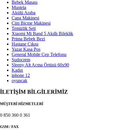
Bebek Masası
Mustela
Elektrik ve Tesisat Malzemeleri
Akülü Araba
Çapa Makinesi
Çim Biçme Makinesi
Banyo Ve Mutfak Vitrifiye
Temizlik Seti
Xiaomi Mi Band 5 Akıllı Bileklik
Banyo Ürünleri
Prima Bebek Bezi
Hastane Çıkışı
Hırdavat Ürünleri
Yazar Kasa Pos
General Mobile Cep Telefonu
Sudocrem
Güvenlik Ürünleri
Sleepy Alt Açma Örtüsü 60x90
Kadın
Boya ve Boya Malzemeleri
iphone 12
oyuncak
Otomobil & Motosiklet
İLETİŞİM BİLGİLERİMİZ
Oto Aksesuar
MÜŞTERİ HİZMETLERİ
Oto Lastik Ve Jant
0 850 360 0 361
Motosiklet, Utv Ve Atv
GSM / FAX