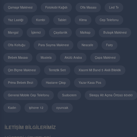
Çamaşır Makinesi
Fotokobi Kağıdı
Ofis Masası
Led Tv
Yaz Lastiği
Kombi
Tablet
Klima
Cep Telefonu
Mangal
İşlemci
Çaydanlık
Matkap
Bulaşık Makinesi
Ofis Koltuğu
Para Sayma Makinesi
Nescafe
Fairy
Bebek Masası
Mustela
Akülü Araba
Çapa Makinesi
Çim Biçme Makinesi
Temizlik Seti
Xiaomi Mi Band 5 Akıllı Bileklik
Prima Bebek Bezi
Hastane Çıkışı
Yazar Kasa Pos
General Mobile Cep Telefonu
Sudocrem
Sleepy Alt Açma Örtüsü 60x90
Kadın
iphone 12
oyuncak
İLETİŞİM BİLGİLERİMİZ