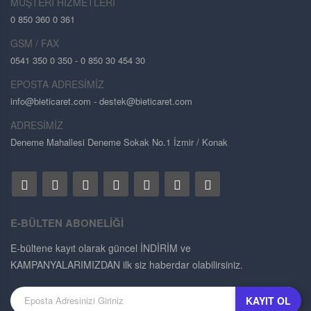
MÜŞTERİ HİZMETLERİ
0 850 360 0 361
GSM / FAX
0541 350 0 350 - 0 850 30 454 30
EPOSTA ADRESİMİZ
info@bieticaret.com
- destek@bieticaret.com
ADRESİMİZ
Deneme Mahallesi Deneme Sokak No.1 İzmir / Konak
E-BÜLTEN ABONELİĞİ
E-bültene kayıt olarak güncel İNDİRİM ve
KAMPANYALARIMIZDAN ilk siz haberdar olabilirsiniz.
KAYIT OL