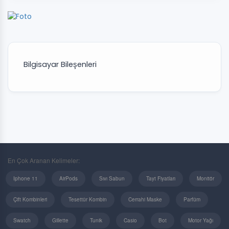
Bilgisayar Bileşenleri
En Çok Aranan Kelimeler:
Iphone 11
AirPods
Sıvı Sabun
Tayt Fiyatları
Monitör
Çift Kombinleri
Tesettür Kombin
Cerrahi Maske
Parfüm
Swatch
Gillette
Tunik
Casio
Bot
Motor Yağı