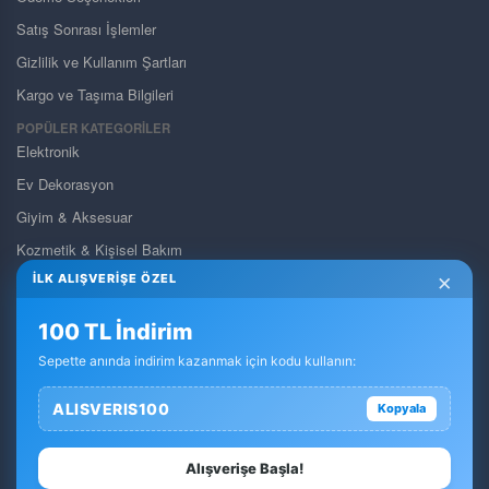
Satış Sonrası İşlemler
Gizlilik ve Kullanım Şartları
Kargo ve Taşıma Bilgileri
POPÜLER KATEGORİLER
Elektronik
Ev Dekorasyon
Giyim & Aksesuar
Kozmetik & Kişisel Bakım
×
İLK ALIŞVERİŞE ÖZEL
Pet Shop
Takı & Gözlük & Saat
100 TL İndirim
Yapı Market & Bahçe
Sepette anında indirim kazanmak için kodu kullanın:
Otomobil & Motosiklet
ALISVERIS100
Kopyala
Anne & Bebek & Oyuncak
Dolar Ürün Kategorisi
Alışverişe Başla!