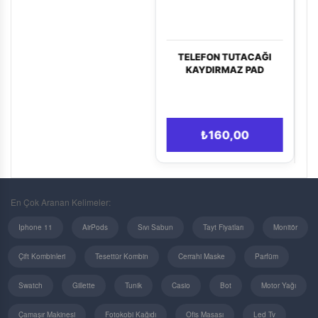
TELEFON TUTACAĞI
DOLAR DENEME
KAYDIRMAZ PAD
ÜRÜNÜ
₺160,00
₺46,06
En Çok Aranan Kelimeler:
Iphone 11
AirPods
Sıvı Sabun
Tayt Fiyatları
Monitör
Çift Kombinleri
Tesettür Kombin
Cerrahi Maske
Parfüm
Swatch
Gillette
Tunik
Casio
Bot
Motor Yağı
Çamaşır Makinesi
Fotokobi Kağıdı
Ofis Masası
Led Tv