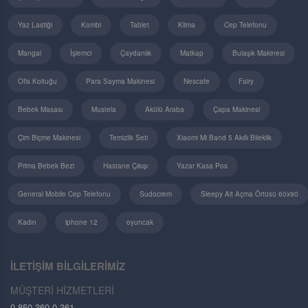
Yaz Lastiği
Kombi
Tablet
Klima
Cep Telefonu
Mangal
İşlemci
Çaydanlık
Matkap
Bulaşık Makinesi
Ofis Koltuğu
Para Sayma Makinesi
Nescafe
Fairy
Bebek Masası
Mustela
Akülü Araba
Çapa Makinesi
Çim Biçme Makinesi
Temizlik Seti
Xiaomi Mi Band 5 Akıllı Bileklik
Prima Bebek Bezi
Hastane Çıkışı
Yazar Kasa Pos
General Mobile Cep Telefonu
Sudocrem
Sleepy Alt Açma Örtüsü 60x90
Kadın
iphone 12
oyuncak
İLETİŞİM BİLGİLERİMİZ
MÜŞTERİ HİZMETLERİ
0 850 360 0 361