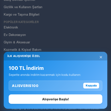
Gizlilik ve Kullanım Şartları
Kargo ve Taşıma Bilgileri
POPÜLER KATEGORİLER
Elektronik
Ev Dekorasyon
Giyim & Aksesuar
Kozmetik & Kişisel Bakım
×
İLK ALIŞVERİŞE ÖZEL
Pet Shop
Takı & Gözlük & Saat
100 TL İndirim
Yapı Market & Bahçe
Sepette anında indirim kazanmak için kodu kullanın:
Otomobil & Motosiklet
ALISVERIS100
Kopyala
Anne & Bebek & Oyuncak
Dolar Ürün Kategorisi
Alışverişe Başla!
Copyright @ 2018 BİETİCARET bir INROVE projesidir. Tüm hakkı saklıdır.