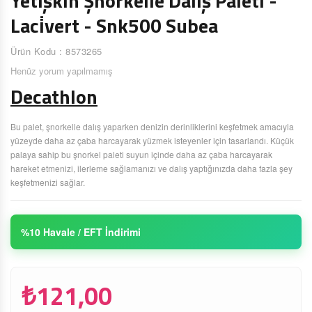
Yeti̇şki̇n Şnorkelle Daliş Paleti̇ -
Laci̇vert - Snk500 Subea
Ürün Kodu : 8573265
Henüz yorum yapılmamış
Decathlon
Bu palet, şnorkelle dalış yaparken denizin derinliklerini keşfetmek amacıyla
yüzeyde daha az çaba harcayarak yüzmek isteyenler için tasarlandı. Küçük
palaya sahip bu şnorkel paleti suyun içinde daha az çaba harcayarak
hareket etmenizi, ilerleme sağlamanızı ve dalış yaptığınızda daha fazla şey
keşfetmenizi sağlar.
%10 Havale / EFT İndirimi
₺121,00