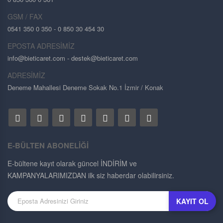
GSM / FAX
0541 350 0 350 - 0 850 30 454 30
EPOSTA ADRESİMİZ
info@bieticaret.com
- destek@bieticaret.com
ADRESİMİZ
Deneme Mahallesi Deneme Sokak No.1 İzmir / Konak
E-BÜLTEN ABONELİĞİ
E-bültene kayıt olarak güncel İNDİRİM ve
KAMPANYALARIMIZDAN ilk siz haberdar olabilirsiniz.
KAYIT OL