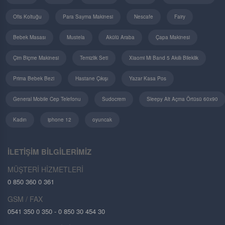
Ofis Koltuğu
Para Sayma Makinesi
Nescafe
Fairy
Bebek Masası
Mustela
Akülü Araba
Çapa Makinesi
Çim Biçme Makinesi
Temizlik Seti
Xiaomi Mi Band 5 Akıllı Bileklik
Prima Bebek Bezi
Hastane Çıkışı
Yazar Kasa Pos
General Mobile Cep Telefonu
Sudocrem
Sleepy Alt Açma Örtüsü 60x90
Kadın
iphone 12
oyuncak
İLETİŞİM BİLGİLERİMİZ
MÜŞTERİ HİZMETLERİ
0 850 360 0 361
GSM / FAX
0541 350 0 350 - 0 850 30 454 30