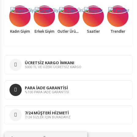
Kadın Giyim
Erkek Giyim
Outler Ürünler
Saatler
Trendler
Ç
ÜCRETSIZ KARGO İMKANI
5000 TL VE ÜZERİ ÜCRETSİZ KARGO
PARA İADE GARANTİSİ
%100 PARA İADE GARANTİSİ
7/24 MÜŞTERİ HİZMETİ
7/24 SİZLER İÇİN BURADAYIZ