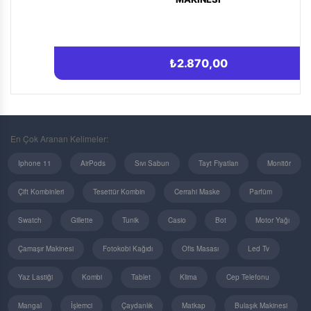
₺2.870,00
En Çok Aranan Kelimeler:
Iphone 11
AirPods
Sıvı Sabun
Tayt Fiyatları
Monitör
Çift Kombinleri
Tesettür Kombin
Cerrahi Maske
Parfüm
Swatch
Gillette
Tunik
Casio
Bot
Motor Yağı
Çamaşır Makinesi
Fotokobi Kağıdı
Ofis Masası
Led Tv
Yaz Lastiği
Kombi
Tablet
Klima
Cep Telefonu
Mangal
İşlemci
Çaydanlık
Matkap
Bulaşık Makinesi