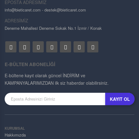
EPOSTA ADRESİMİZ
info@bieticaret.com
- destek@bieticaret.com
ADRESİMİZ
Deneme Mahallesi Deneme Sokak No.1 İzmir / Konak
E-BÜLTEN ABONELİĞİ
E-bültene kayıt olarak güncel İNDİRİM ve
KAMPANYALARIMIZDAN ilk siz haberdar olabilirsiniz.
KAYIT OL
KURUMSAL
Hakkımızda