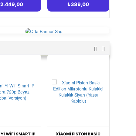
₺389,00
₺10.614,00
OMI PISTON BASIC
PHILIPS ONEBLADE