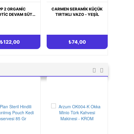
EN SERAMIK KÜÇÜK
PAŞABAHÇE AQUA
IKLI VAZO - YEŞIL
METALLIC 2'LI KUPA -
MOR/ PEMBE
₺74,00
₺79,00