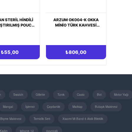
20 Kasım 4:00
UM OK004-K OKKA
DOLAR DENEME ÜRÜNÜ
HEPSİBURADA MAĞAZAMIZ
IO TÜRK KAHVESI
AÇILDI. AÇILIŞA ÖZEL İNDİRİM
MAKINESI - KROM
₺806,00
₺46,06
m
Swatch
Gillette
Tunik
Casio
Bot
Motor Yağı
Mangal
İşlemci
Çaydanlık
Matkap
Bulaşık Makinesi
 Biçme Makinesi
Temizlik Seti
Xiaomi Mi Band 5 Akıllı Bileklik
Kadın
iphone 12
oyuncak