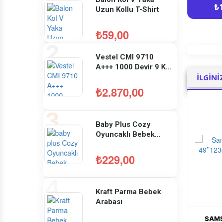
Uzun Kollu T-Shirt
₺59,00
Vestel CMI 9710
A+++ 1000 Devir 9 Kg
Çamaşır Makinesi
İLGİNİ
₺2.870,00
Baby Plus Cozy
Oyuncaklı Bebek
Yürüteç
₺229,00
Kraft Parma Bebek
Arabası
RELAX