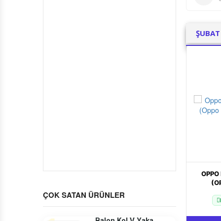
ANNE
& BEBEK & OYUNCAK
ŞUBAT
DOLAR
ÜRÜN KATEGORISI
Ekol Beli Lastikli Pantolon
Ürün Kodu : 52525252
TÜM KATEGORILERIMIZ
₺1.500,00
00
00
00
00
Gün
Saat
Dakika
Saniye
DOL
ÇOK SATAN ÜRÜNLER
Balon Kol V Yaka