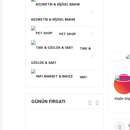
KOZMETIK & KIŞISEL BAKIM
PET SHOP
TAKI &
GÖZLÜK & SAAT
YAPI
MARKET & BAHÇE
Kadın Giy
GÜNÜN FIRSATI
OTOMOBIL & MOTOSIKLET