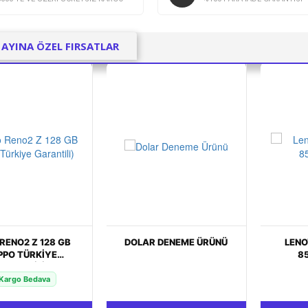
 AYINA ÖZEL FIRSATLAR
AR DENEME ÜRÜNÜ
LENOVO TAB M8 TB-
RELAX
8505F 32GB 8