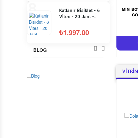
UÇAR
Katlanir Bi̇si̇klet - 6
Vi̇tes - 20 Jant -
Kirmizi - Tilt 120
Btwin
₺1.997,00
BLOG
VITRI