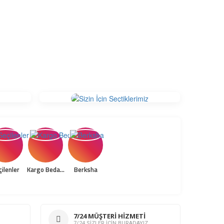
ilenler
Kargo Bedava
Berksha
7/24 MÜŞTERİ HİZMETİ
7/24 SİZLER İÇİN BURADAYIZ