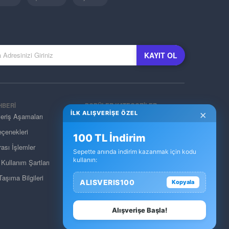
KAYIT OL
HBERİ
POPÜLER KATEGORİLER
×
İLK ALIŞVERİŞE ÖZEL
veriş Aşamaları
Elektronik
çenekleri
Ev Dekorasyon
100 TL İndirim
ası İşlemler
Giyim & Aksesuar
Sepette anında indirim kazanmak için kodu
kullanın:
e Kullanım Şartları
Kozmetik & Kişisel Bakım
aşıma Bilgileri
Pet Shop
ALISVERIS100
Kopyala
Takı & Gözlük & Saat
Yapı Market & Bahçe
Alışverişe Başla!
Otomobil & Motosiklet