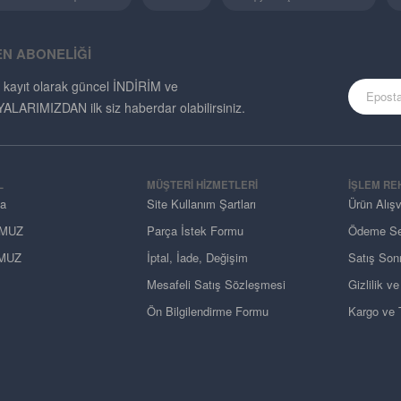
EN ABONELİĞİ
 kayıt olarak güncel İNDİRİM ve
ARIMIZDAN ilk siz haberdar olabilirsiniz.
L
MÜŞTERI HIZMETLERI
İŞLEM RE
da
Site Kullanım Şartları
Ürün Alış
MUZ
Parça İstek Formu
Ödeme Se
MUZ
İptal, İade, Değişim
Satış Sonr
Mesafeli Satış Sözleşmesi
Gizlilik v
Ön Bilgilendirme Formu
Kargo ve T