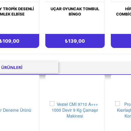
 OYUNCAK TOMBUL
HIPP 2 ORGANIC
CARM
BINGO
COMBIOTIC DEVAM SÜTÜ
TIRT
350 GR
₺139,00
₺122,00
N ÜRÜNLERI