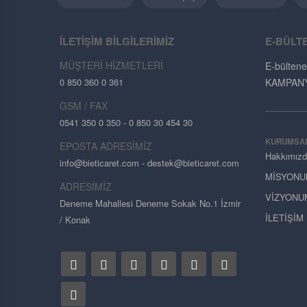
İLETİŞİM BİLGİLERİMİZ
E-BÜLT
MÜŞTERİ HİZMETLERİ
E-bültene
0 850 360 0 361
KAMPANYAL
GSM / FAX
0541 350 0 350 - 0 850 30 454 30
KURUMSA
EPOSTA ADRESİMİZ
Hakkımız
info@bieticaret.com
- destek@bieticaret.com
MİSYONU
ADRESİMİZ
VİZYONU
Deneme Mahallesi Deneme Sokak No.1 İzmir
İLETİŞİM
/ Konak