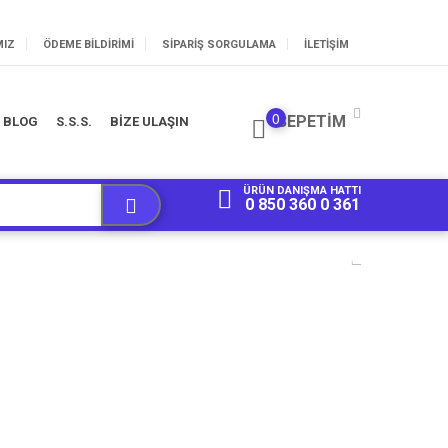
MIZ
ÖDEME BILDIRIMI
SIPARIŞ SORGULAMA
İLETİŞİM
0
SEPETIM
BLOG
S.S.S.
BİZE ULAŞIN
ÜRÜN DANIŞMA HATTI
0 850 360 0 361
t Alışverişi