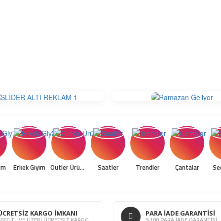
im
Erkek Giyim
Outler Ürünler
Saatler
Trendler
Çantalar
Seç
ÜCRETSIZ KARGO İMKANI
PARA İADE GARANTİSİ
5000 TL VE ÜZERİ ÜCRETSİZ KARGO
%100 PARA İADE GARANTİSİ