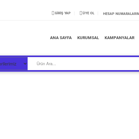
GİRİŞ YAP
ÜYE OL
HESAP NUMARALARI
ANA SAYFA
KURUMSAL
KAMPANYALAR
ri | Güvenli ve Hızlı E-Ticare