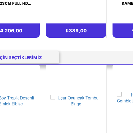
KAMERA 720P BEYAZ
EDI
(GLOBAL VERSIYON)
KU
SIYA
₺389,00
₺890,00
İÇİN SEÇTİKLERİMİZ