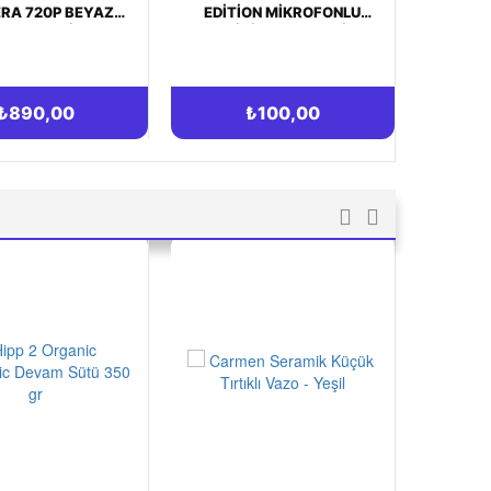
TION MIKROFONLU
QP2520/30 HIBRIT
LAKIÇI KULAKLIK
DÜZELTICI VE TIRAŞ
H (YASSI KABLOLU)
MAKINESI YEDEK BIÇAKLI
AVANTAJLI PAKET
₺100,00
₺761,00