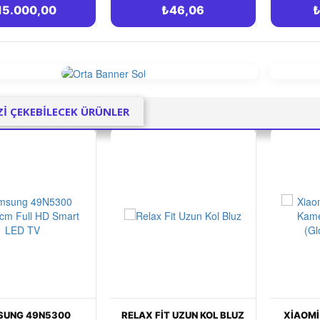
₺46,06
₺2.449,00
Zİ ÇEKEBİLECEK ÜRÜNLER
 FIT UZUN KOL BLUZ
XIAOMI YI WIFI SMART IP
XIA