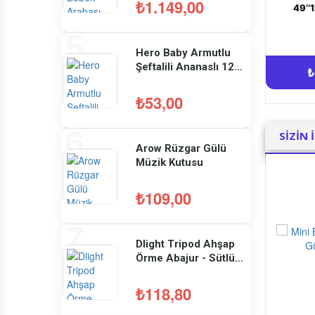
₺1.149,00
Hero Baby Armutlu
Şeftalili Ananaslı 125
Gr
₺53,00
SİZİN 
Arow Rüzgar Gülü
Müzik Kutusu
₺109,00
Dlight Tripod Ahşap
Örme Abajur - Sütlü
Kahverengi
₺118,80